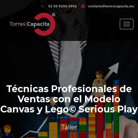
52 55 8204 3956
contacto@torrescapacita.mx
Menu
Técnicas Profesionales de
Ventas con el Modelo
Canvas y Lego© Serious Play
Taller