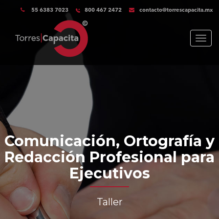
55 6383 7023
800 467 2472
contacto@torrescapacita.mx
Menu
Comunicación, Ortografía y
Redacción Profesional para
Ejecutivos
Taller