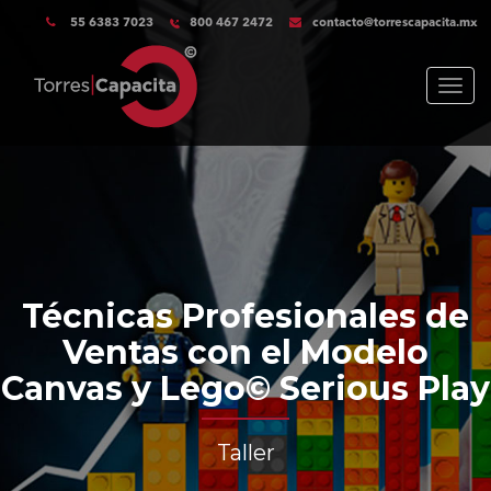
55 6383 7023
800 467 2472
contacto@torrescapacita.mx
Menu
Técnicas Profesionales de
Ventas con el Modelo
Canvas y Lego© Serious Play
Taller